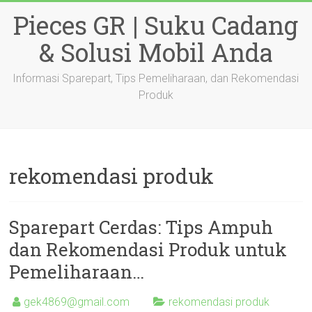
Skip
Pieces GR | Suku Cadang
to
content
& Solusi Mobil Anda
Informasi Sparepart, Tips Pemeliharaan, dan Rekomendasi
Produk
rekomendasi produk
Sparepart Cerdas: Tips Ampuh
dan Rekomendasi Produk untuk
Pemeliharaan…
gek4869@gmail.com
rekomendasi produk