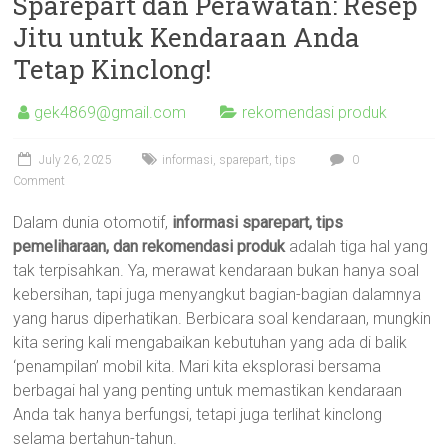
Sparepart dan Perawatan: Resep
Jitu untuk Kendaraan Anda
Tetap Kinclong!
gek4869@gmail.com
rekomendasi produk
July 26, 2025
informasi
,
sparepart
,
tips
0
Comment
Dalam dunia otomotif,
informasi sparepart, tips
pemeliharaan, dan rekomendasi produk
adalah tiga hal yang
tak terpisahkan. Ya, merawat kendaraan bukan hanya soal
kebersihan, tapi juga menyangkut bagian-bagian dalamnya
yang harus diperhatikan. Berbicara soal kendaraan, mungkin
kita sering kali mengabaikan kebutuhan yang ada di balik
‘penampilan’ mobil kita. Mari kita eksplorasi bersama
berbagai hal yang penting untuk memastikan kendaraan
Anda tak hanya berfungsi, tetapi juga terlihat kinclong
selama bertahun-tahun.