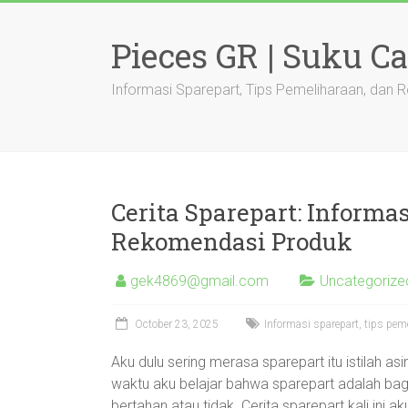
Skip
to
Pieces GR | Suku C
content
Informasi Sparepart, Tips Pemeliharaan, dan
Cerita Sparepart: Informa
Rekomendasi Produk
gek4869@gmail.com
Uncategorize
October 23, 2025
Informasi sparepart, tips pe
Aku dulu sering merasa sparepart itu istilah a
waktu aku belajar bahwa sparepart adalah bag
bertahan atau tidak. Cerita sparepart kali ini a