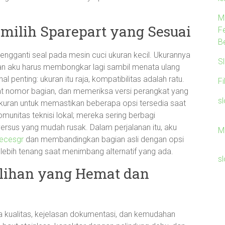
M
milih Sparepart yang Sesuai
F
B
ngganti seal pada mesin cuci ukuran kecil. Ukurannya
S
, dan aku harus membongkar lagi sambil menata ulang
hal penting: ukuran itu raja, kompatibilitas adalah ratu.
F
tat nomor bagian, dan memeriksa versi perangkat yang
s
 ukuran untuk memastikan beberapa opsi tersedia saat
munitas teknisi lokal; mereka sering berbagi
rsus yang mudah rusak. Dalam perjalanan itu, aku
M
iecesgr
dan membandingkan bagian asli dengan opsi
lebih tenang saat menimbang alternatif yang ada.
s
ilihan yang Hemat dan
a kualitas, kejelasan dokumentasi, dan kemudahan