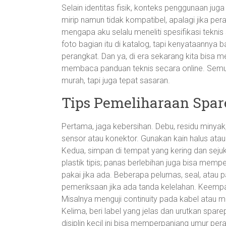
Selain identitas fisik, konteks penggunaan jug
mirip namun tidak kompatibel, apalagi jika per
mengapa aku selalu meneliti spesifikasi tekn
foto bagian itu di katalog, tapi kenyataannya 
perangkat. Dan ya, di era sekarang kita bisa
membaca panduan teknis secara online. Semua
murah, tapi juga tepat sasaran.
Tips Pemeliharaan Spare
Pertama, jaga kebersihan. Debu, residu minya
sensor atau konektor. Gunakan kain halus ata
Kedua, simpan di tempat yang kering dan sejuk
plastik tipis; panas berlebihan juga bisa mem
pakai jika ada. Beberapa pelumas, seal, atau
pemeriksaan jika ada tanda kelelahan. Keempa
Misalnya menguji continuity pada kabel atau 
Kelima, beri label yang jelas dan urutkan spar
disiplin kecil ini bisa memperpanjang umur pe