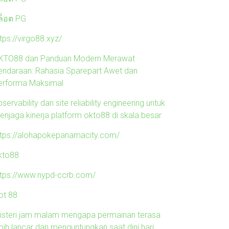
ล็อต PG
tps://virgo88.xyz/
KTO88 dan Panduan Modern Merawat
endaraan: Rahasia Sparepart Awet dan
erforma Maksimal
servability dan site reliability engineering untuk
enjaga kinerja platform okto88 di skala besar
ttps://alohapokepanamacity.com/
kto88
ttps://www.nypd-ccrb.com/
ot 88
isteri jam malam mengapa permainan terasa
ebih lancar dan menguntungkan saat dini hari