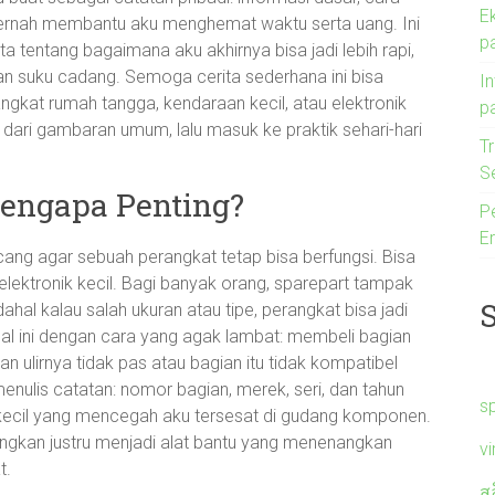
E
rnah membantu aku menghemat waktu serta uang. Ini
pa
 tentang bagaimana aku akhirnya bisa jadi lebih rapi,
usan suku cadang. Semoga cerita sederhana ini bisa
I
kat rumah tangga, kendaraan kecil, atau elektronik
p
 dari gambaran umum, lalu masuk ke praktik sehari-hari
Tr
S
Mengapa Penting?
P
Er
ang agar sebuah perangkat tetap bisa berfungsi. Bisa
 elektronik kecil. Bagi banyak orang, sparepart tampak
ahal kalau salah ukuran atau tipe, perangkat bisa jadi
 hal ini dengan cara yang agak lambat: membeli bagian
an ulirnya tidak pas atau bagian itu tidak kompatibel
menulis catatan: nomor bagian, merek, seri, dan tahun
s
a kecil yang mencegah aku tersesat di gudang komponen.
gungkan justru menjadi alat bantu yang menenangkan
v
t.
ส