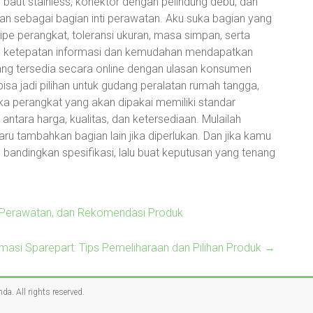
baut stainless, konektor dengan pelindung debu, dan
kan sebagai bagian inti perawatan. Aku suka bagian yang
tipe perangkat, toleransi ukuran, masa simpan, serta
, ketepatan informasi dan kemudahan mendapatkan
yang tersedia secara online dengan ulasan konsumen
bisa jadi pilihan untuk gudang peralatan rumah tangga,
ika perangkat yang akan dipakai memiliki standar
antara harga, kualitas, dan ketersediaan. Mulailah
aru tambahkan bagian lain jika diperlukan. Dan jika kamu
 bandingkan spesifikasi, lalu buat keputusan yang tenang
t, Perawatan, dan Rekomendasi Produk
rmasi Sparepart: Tips Pemeliharaan dan Pilihan Produk
→
Anda
. All rights reserved.