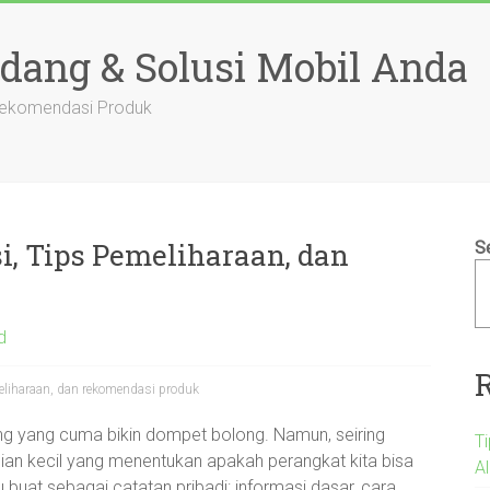
adang & Solusi Mobil Anda
 Rekomendasi Produk
si, Tips Pemeliharaan, dan
S
d
meliharaan, dan rekomendasi produk
sing yang cuma bikin dompet bolong. Namun, seiring
T
ian kecil yang menentukan apakah perangkat kita bisa
A
ku buat sebagai catatan pribadi: informasi dasar, cara