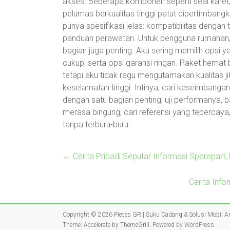
akses. Beberapa komponen seperti seal karet, 
pelumas berkualitas tinggi patut dipertimbang
punya spesifikasi jelas: kompatibilitas dengan 
panduan perawatan. Untuk pengguna rumahan
bagian juga penting. Aku sering memilih opsi 
cukup, serta opsi garansi ringan. Paket hemat 
tetapi aku tidak ragu mengutamakan kualitas j
keselamatan tinggi. Intinya, cari keseimbangan 
dengan satu bagian penting, uji performanya, b
merasa bingung, cari referensi yang tepercaya,
tanpa terburu-buru.
←
Cerita Pribadi Seputar Informasi Sparepar
Cerita Info
Copyright © 2026
Pieces GR | Suku Cadang & Solusi Mobil 
Theme:
Accelerate
by ThemeGrill. Powered by
WordPress
.