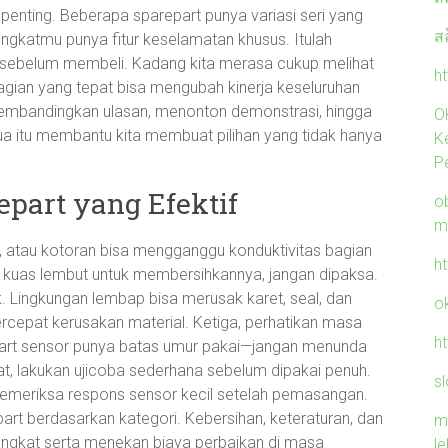
a penting. Beberapa sparepart punya variasi seri yang
ส
angkatmu punya fitur keselamatan khusus. Itulah
is sebelum membeli. Kadang kita merasa cukup melihat
ht
bagian yang tepat bisa mengubah kinerja keseluruhan
 membandingkan ulasan, menonton demonstrasi, hingga
O
 itu membantu kita membuat pilihan yang tidak hanya
K
P
part yang Efektif
ob
m
k, atau kotoran bisa mengganggu konduktivitas bagian
h
u kuas lembut untuk membersihkannya, jangan dipaksa.
. Lingkungan lembap bisa merusak karet, seal, dan
o
percepat kerusakan material. Ketiga, perhatikan masa
h
 part sensor punya batas umur pakai—jangan menunda
t, lakukan ujicoba sederhana sebelum dipakai penuh.
sl
memeriksa respons sensor kecil setelah pemasangan.
epart berdasarkan kategori. Kebersihan, keteraturan, dan
m
rangkat serta menekan biaya perbaikan di masa
l