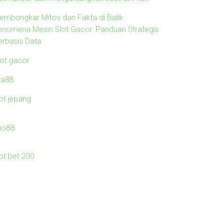
embongkar Mitos dan Fakta di Balik
enomena Mesin Slot Gacor: Panduan Strategis
erbasis Data
lot gacor
ila88
lot jepang
io88
lot bet 200