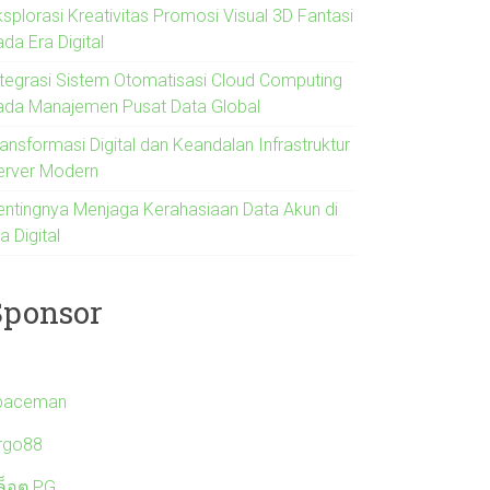
ksplorasi Kreativitas Promosi Visual 3D Fantasi
da Era Digital
ntegrasi Sistem Otomatisasi Cloud Computing
ada Manajemen Pusat Data Global
ansformasi Digital dan Keandalan Infrastruktur
erver Modern
entingnya Menjaga Kerahasiaan Data Akun di
a Digital
Sponsor
paceman
irgo88
ล็อต PG