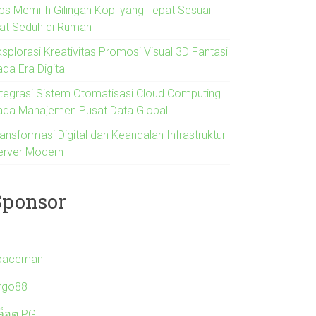
ips Memilih Gilingan Kopi yang Tepat Sesuai
lat Seduh di Rumah
ksplorasi Kreativitas Promosi Visual 3D Fantasi
da Era Digital
ntegrasi Sistem Otomatisasi Cloud Computing
ada Manajemen Pusat Data Global
ansformasi Digital dan Keandalan Infrastruktur
erver Modern
Sponsor
paceman
irgo88
ล็อต PG