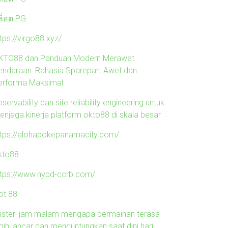
ล็อต PG
tps://virgo88.xyz/
KTO88 dan Panduan Modern Merawat
endaraan: Rahasia Sparepart Awet dan
erforma Maksimal
servability dan site reliability engineering untuk
enjaga kinerja platform okto88 di skala besar
ttps://alohapokepanamacity.com/
kto88
ttps://www.nypd-ccrb.com/
ot 88
isteri jam malam mengapa permainan terasa
ebih lancar dan menguntungkan saat dini hari