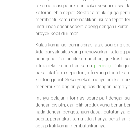
rekomendasi pabrik dan pakai sesuai dosis. Ja
kotoran lebih cepat. Sektor alat ukur juga pen
membantu kamu memastikan ukuran tepat, teru
Instrumen dasar seperti obeng dengan ukuran 
proyek kecil di rumah.
Kalau kamu lagi cari inspirasi atau sourcing sp
Ada banyak situs yang menawarkan katalog par
pengguna. Dan untuk kemudahan, gue kasih sat
introspeksi kebutuhan kamu:
piecesgr
. Dulu g
pakai platform seperti ini, info yang dibutuhkan j
kantong jebol. Sekali-sekali menyelam ke marke
menemukan bagian yang pas dengan harga ya
Intinya, pelajari informasi spare part dengan s
dengan disiplin, dan pilih produk yang benar
hadir dengan pengetahuan dasar, catatan yang 
begitu, perangkat kamu tidak hanya bertahan l
setiap kali kamu membutuhkannya.