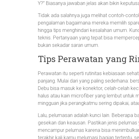
Y?” Biasanya jawaban jelas akan bikin keputus
Tidak ada salahnya juga melihat contoh-conto
pengalaman bagaimana mereka memilih spare
hingga tips menghindari kesalahan umum. Kun
teknis. Pertanyaan yang tepat bisa memperc
bukan sekadar saran umum.
Tips Perawatan yang Rin
Perawatan itu seperti rutinitas kebiasaan sehat
panjang. Mulai dari yang paling sederhana: be
Debu bisa masuk ke konektor, celah-celah kecil
halus atau kain microfiber yang lembut untuk
mingguan jika perangkatmu sering dipakai, atau
Lalu, pelumasan adalah kunci lain. Beberapa
gesekan dan keausan. Pastikan jenis pelumas 
mencampur pelumas karena bisa menimbulkan r
terakhir kali kamu melumasi bagian tertentu, 