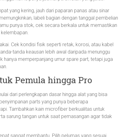
pat yang kering, jauh dari paparan panas atau sinar
 memungkinkan, labeli bagian dengan tanggal pembelian
kamu punya stok, cek secara berkala untuk memastikan
a kelembapan.
i. Cek kondisi fisik seperti retak, korosi, atau kabel
 tanda-tanda keausan lebih awal daripada menunggu
ak hanya memperpanjang umur spare part, tetapi juga
han.
tuk Pemula hingga Pro
lai dari perlengkapan dasar hingga alat yang bisa
k penyimpanan parts yang punya beberapa
api. Tambahkan kain microfiber berkualitas untuk
erta sarung tangan untuk saat pemasangan agar tidak
epat sangat membantu. Pilih pelumas yang sesuai