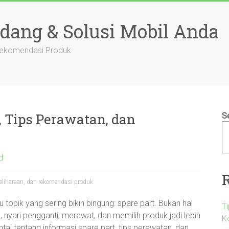
adang & Solusi Mobil Anda
 Rekomendasi Produk
t, Tips Perawatan, dan
S
d
meliharaan, dan rekomendasi produk
u topik yang sering bikin bingung: spare part. Bukan hal
T
a, nyari pengganti, merawat, dan memilih produk jadi lebih
K
tai tentang informasi spare part, tips perawatan, dan