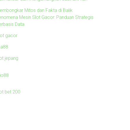
embongkar Mitos dan Fakta di Balik
enomena Mesin Slot Gacor: Panduan Strategis
erbasis Data
lot gacor
ila88
lot jepang
io88
lot bet 200