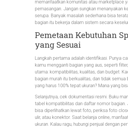
memanfaatkan komunitas atau marketplace ya
pemasangan. Jangan sungkan menanyakan ke t
serupa. Banyak masalah sederhana bisa terat
bagian itu bekerja dalam sistem secara keselu
Pemetaan Kebutuhan Spa
yang Sesuai
Langkah pertama adalah identifikasi. Punya c
kamu mengganti bagian yang aus, seperti filter, 
utama: kompatibilitas, kualitas, dan budget. K
bagian murah itu berkualitas, dan tidak semua b
yang harus 100% tepat ukuran? Mana yang bisa 
Selanjutnya, cek dokumentasi resmi. Buku manua
tabel kompatibilitas dan daftar nomor bagia
bisa diperlihatkan lewat foto, periksa foto c
ulir, atau konektor. Saat belanja online, manfa
ukuran. Kalau ragu, hubungi penjual dengan p