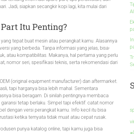
T
i. Jadi, siapkan secangkir kopi lagi, kita mulai dari
A
E
Part Itu Penting?
pa
I
t yang tepat buat mesin atau perangkat kamu. Alasannya
p
versi yang berbeda. Tanpa informasi yang jelas, bisa-
ntuk, atau kompatibilitas. Makanya, hal pertama yang perlu
Tr
, nomor seri, spesifikasi teknis, serta rekomendasi dari
S
 OEM (original equipment manufacturer) dan aftermarket.
sli, tapi harganya bisa lebih mahal. Sementara
itasnya bisa beragam. Di sinilah pentingnya membaca
garansi tetap berlaku. Simpel tapi efektif: catat nomor
s
l dengan versi perangkat kamu. Info kecil itu bisa
rustasi ketika ternyata tidak muat atau cepat rusak.
v
produsen punya katalog online, tapi kamu juga bisa
ส