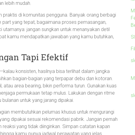
an lebih mudah.
M
h praktis di komunitas pengguna. Banyak orang berbagi
F
 part yang tepat, bagaimana proses pemasangan,
B
ci utamanya: jangan sungkan untuk menanyakan detil
epat kamu mendapatkan jawaban yang kamu butuhkan,
S
F
gan Tapi Efektif
s
—kalau konsisten, hasilnya bisa terlihat dalam jangka
M
rsihkan bagian-bagian yang terpapar debu dan kotoran.
, atau area bearing, bikin performa turun. Gunakan kuas
 menjaga permukaan tetap mulus. Lakukan dengan ritme
s
 bulanan untuk yang jarang dipakai.
 bagian membutuhkan pelumas khusus untuk mengurangi
yang dipakai sesuai rekomendasi pabrik. Jangan pernah
eaksi yang tidak diinginkan. Simpan catatan kapan
sehingga kamu punya jadwal perawatan yang jelas.