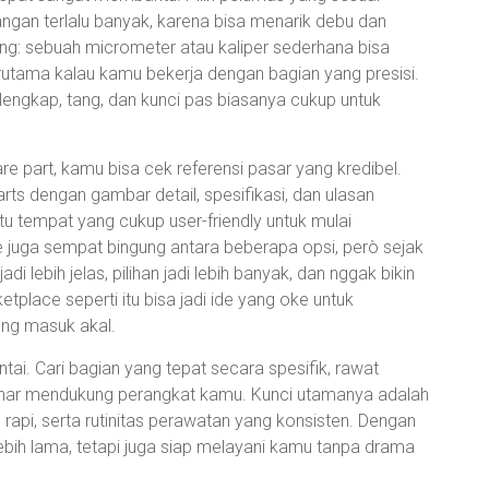
ngan terlalu banyak, karena bisa menarik debu dan
ting: sebuah micrometer atau kaliper sederhana bisa
tama kalau kamu bekerja dengan bagian yang presisi.
lengkap, tang, dan kunci pas biasanya cukup untuk
are part, kamu bisa cek referensi pasar yang kredibel.
ts dengan gambar detail, spesifikasi, dan ulasan
u tempat yang cukup user-friendly untuk mulai
ue juga sempat bingung antara beberapa opsi, però sejak
adi lebih jelas, pilihan jadi lebih banyak, dan nggak bikin
tplace seperti itu bisa jadi ide yang oke untuk
ng masuk akal.
antai. Cari bagian yang tepat secara spesifik, rawat
-benar mendukung perangkat kamu. Kunci utamanya adalah
rapi, serta rutinitas perawatan yang konsisten. Dengan
ebih lama, tetapi juga siap melayani kamu tanpa drama