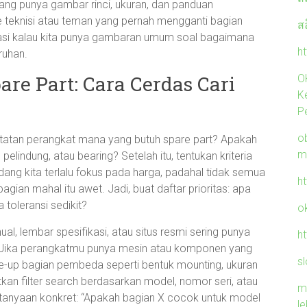
ng punya gambar rinci, ukuran, dan panduan
eknisi atau teman yang pernah mengganti bagian
ส
asi kalau kita punya gambaran umum soal bagaimana
ht
ruhan.
re Part: Cara Cerdas Cari
O
K
P
ob
atatan perangkat mana yang butuh spare part? Apakah
m
pelindung, atau bearing? Setelah itu, tentukan kriteria
adang kita terlalu fokus pada harga, padahal tidak semua
h
agian mahal itu awet. Jadi, buat daftar prioritas: apa
toleransi sedikit?
o
l, lembar spesifikasi, atau situs resmi sering punya
h
n. Jika perangkatmu punya mesin atau komponen yang
sl
lose-up bagian pembeda seperti bentuk mounting, ukuran
atkan filter search berdasarkan model, nomor seri, atau
m
ertanyaan konkret: “Apakah bagian X cocok untuk model
l