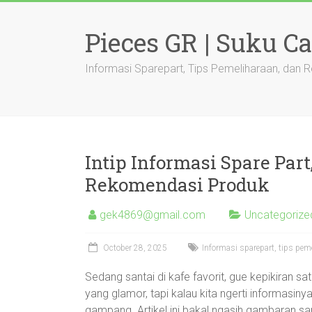
Skip
to
Pieces GR | Suku C
content
Informasi Sparepart, Tips Pemeliharaan, dan
Intip Informasi Spare Par
Rekomendasi Produk
gek4869@gmail.com
Uncategorize
October 28, 2025
Informasi sparepart, tips pe
Sedang santai di kafe favorit, gue kepikiran sat
yang glamor, tapi kalau kita ngerti informasiny
gampang. Artikel ini bakal ngasih gambaran san