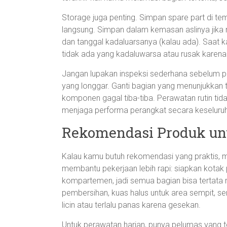
Storage juga penting. Simpan spare part di tem
langsung. Simpan dalam kemasan aslinya jika
dan tanggal kadaluarsanya (kalau ada). Saat 
tidak ada yang kadaluwarsa atau rusak karen
Jangan lupakan inspeksi sederhana sebelum paka
yang longgar. Ganti bagian yang menunjukkan
komponen gagal tiba-tiba. Perawatan rutin tid
menjaga performa perangkat secara keseluru
Rekomendasi Produk un
Kalau kamu butuh rekomendasi yang praktis, mu
membantu pekerjaan lebih rapi: siapkan kota
kompartemen, jadi semua bagian bisa tertata r
pembersihan, kuas halus untuk area sempit, s
licin atau terlalu panas karena gesekan.
Untuk perawatan harian, punya pelumas yang t