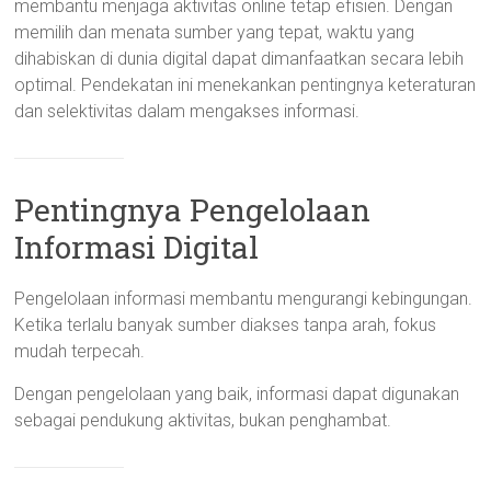
membantu menjaga aktivitas online tetap efisien. Dengan
memilih dan menata sumber yang tepat, waktu yang
dihabiskan di dunia digital dapat dimanfaatkan secara lebih
optimal. Pendekatan ini menekankan pentingnya keteraturan
dan selektivitas dalam mengakses informasi.
Pentingnya Pengelolaan
Informasi Digital
Pengelolaan informasi membantu mengurangi kebingungan.
Ketika terlalu banyak sumber diakses tanpa arah, fokus
mudah terpecah.
Dengan pengelolaan yang baik, informasi dapat digunakan
sebagai pendukung aktivitas, bukan penghambat.