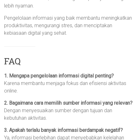
lebih nyaman.
Pengelolaan informasi yang baik membantu meningkatkan
produktivitas, mengurangi stres, dan menciptakan
kebiasaan digital yang sehat.
FAQ
1. Mengapa pengelolaan informasi digital penting?
Karena membantu menjaga fokus dan efisiensi aktivitas
online.
2. Bagaimana cara memilih sumber informasi yang relevan?
Dengan menyesuaikan sumber dengan tujuan dan
kebutuhan aktivitas.
3. Apakah terlalu banyak informasi berdampak negatif?
Ya, informasi berlebihan dapat menyebabkan kelelahan