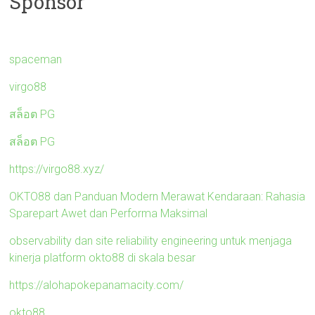
Sponsor
spaceman
virgo88
สล็อต PG
สล็อต PG
https://virgo88.xyz/
OKTO88 dan Panduan Modern Merawat Kendaraan: Rahasia
Sparepart Awet dan Performa Maksimal
observability dan site reliability engineering untuk menjaga
kinerja platform okto88 di skala besar
https://alohapokepanamacity.com/
okto88