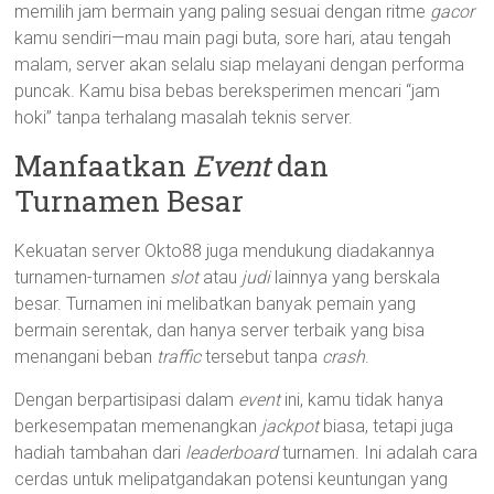
memilih jam bermain yang paling sesuai dengan ritme
gacor
kamu sendiri—mau main pagi buta, sore hari, atau tengah
malam, server akan selalu siap melayani dengan performa
puncak. Kamu bisa bebas bereksperimen mencari “jam
hoki” tanpa terhalang masalah teknis server.
Manfaatkan
Event
dan
Turnamen Besar
Kekuatan server Okto88 juga mendukung diadakannya
turnamen-turnamen
slot
atau
judi
lainnya yang berskala
besar. Turnamen ini melibatkan banyak pemain yang
bermain serentak, dan hanya server terbaik yang bisa
menangani beban
traffic
tersebut tanpa
crash
.
Dengan berpartisipasi dalam
event
ini, kamu tidak hanya
berkesempatan memenangkan
jackpot
biasa, tetapi juga
hadiah tambahan dari
leaderboard
turnamen. Ini adalah cara
cerdas untuk melipatgandakan potensi keuntungan yang