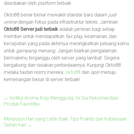
disediakan oleh
platform
terbaik.
Okto88 benar-benar mewakili standar baru dalam
judi
online
dengan fokus pada infrastruktur teknis. Jaminan
Okto88 Server judi terbaik
adalah jaminan bagi setiap
member untuk mendapatkan
fair play
, keamanan, dan
kecepatan yang pada akhirnya meningkatkan peluang kamu
untuk
gampang menang
. Jangan biarkan pengalaman
bermainmu terganggu oleh server yang lambat. Segera
bergabung dan rasakan perbedaannya. Kunjungi Okto88
melalui tautan resmi mereka:
okto88
dan
spin
menuju
kemenangan besar di server terbaik!
←
Ketika Aroma Kopi Menggoda, Ini Dia Rekomendasi
Produk Favoritku
Menyusun Hari yang Lebih Baik: Tips Praktis dari Kebiasaan
Sehari-hari
→