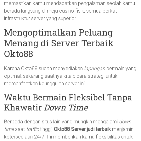
memastikan kamu mendapatkan pengalaman seolah kamu
berada langsung di meja casino fisik, semua berkat
infrastruktur server yang superior.
Mengoptimalkan Peluang
Menang di Server Terbaik
Okto88
Karena Okto88 sudah menyediakan
lapangan
bermain yang
optimal, sekarang saatnya kita bicara strategi untuk
memanfaatkan keunggulan server ini.
Waktu Bermain Fleksibel Tanpa
Khawatir
Down Time
Berbeda dengan situs lain yang mungkin mengalami
down
time
saat
traffic
tinggi,
Okto88 Server judi terbaik
menjamin
ketersediaan 24/7. Ini memberikan kamu fleksibilitas untuk