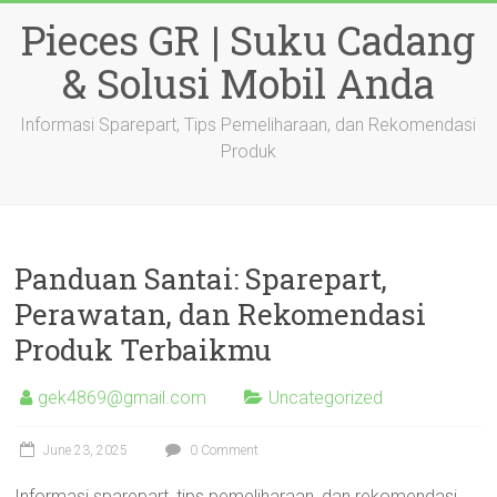
Skip
Pieces GR | Suku Cadang
to
content
& Solusi Mobil Anda
Informasi Sparepart, Tips Pemeliharaan, dan Rekomendasi
Produk
Panduan Santai: Sparepart,
Perawatan, dan Rekomendasi
Produk Terbaikmu
gek4869@gmail.com
Uncategorized
June 23, 2025
0 Comment
Informasi sparepart, tips pemeliharaan, dan rekomendasi