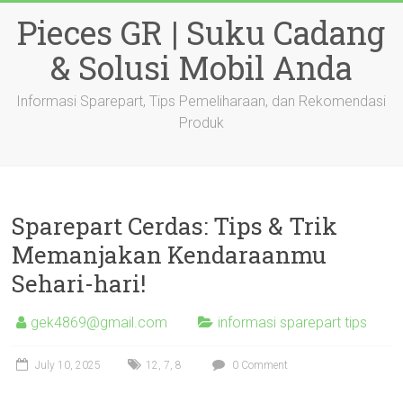
Skip
Pieces GR | Suku Cadang
to
content
& Solusi Mobil Anda
Informasi Sparepart, Tips Pemeliharaan, dan Rekomendasi
Produk
Sparepart Cerdas: Tips & Trik
Memanjakan Kendaraanmu
Sehari-hari!
gek4869@gmail.com
informasi sparepart tips
July 10, 2025
12
,
7
,
8
0 Comment