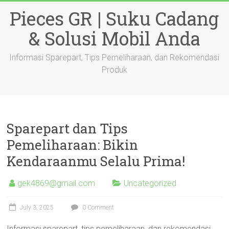
Skip
Pieces GR | Suku Cadang
to
content
& Solusi Mobil Anda
Informasi Sparepart, Tips Pemeliharaan, dan Rekomendasi
Produk
Sparepart dan Tips
Pemeliharaan: Bikin
Kendaraanmu Selalu Prima!
gek4869@gmail.com
Uncategorized
July 3, 2025
0 Comment
Informasi sparepart, tips pemeliharaan, dan rekomendasi