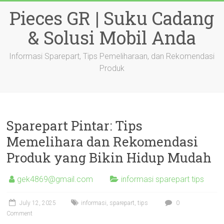
Skip
Pieces GR | Suku Cadang
to
content
& Solusi Mobil Anda
Informasi Sparepart, Tips Pemeliharaan, dan Rekomendasi
Produk
Sparepart Pintar: Tips
Memelihara dan Rekomendasi
Produk yang Bikin Hidup Mudah
gek4869@gmail.com
informasi sparepart tips
July 12, 2025
informasi
,
sparepart
,
tips
0
Comment