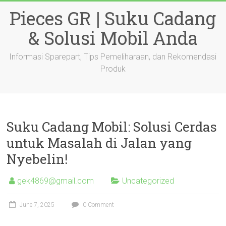
Skip
Pieces GR | Suku Cadang
to
content
& Solusi Mobil Anda
Informasi Sparepart, Tips Pemeliharaan, dan Rekomendasi
Produk
Suku Cadang Mobil: Solusi Cerdas
untuk Masalah di Jalan yang
Nyebelin!
gek4869@gmail.com
Uncategorized
June 7, 2025
0 Comment