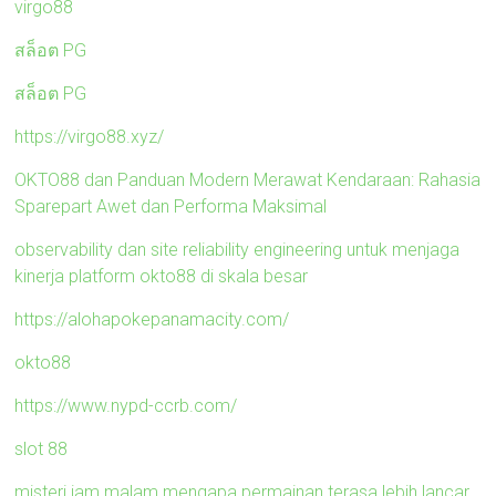
virgo88
สล็อต PG
สล็อต PG
https://virgo88.xyz/
OKTO88 dan Panduan Modern Merawat Kendaraan: Rahasia
Sparepart Awet dan Performa Maksimal
observability dan site reliability engineering untuk menjaga
kinerja platform okto88 di skala besar
https://alohapokepanamacity.com/
okto88
https://www.nypd-ccrb.com/
slot 88
misteri jam malam mengapa permainan terasa lebih lancar