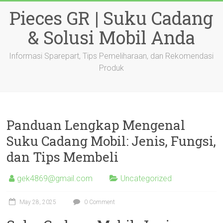
Skip
Pieces GR | Suku Cadang
to
content
& Solusi Mobil Anda
Informasi Sparepart, Tips Pemeliharaan, dan Rekomendasi
Produk
Panduan Lengkap Mengenal
Suku Cadang Mobil: Jenis, Fungsi,
dan Tips Membeli
gek4869@gmail.com
Uncategorized
May 28, 2025
0 Comment