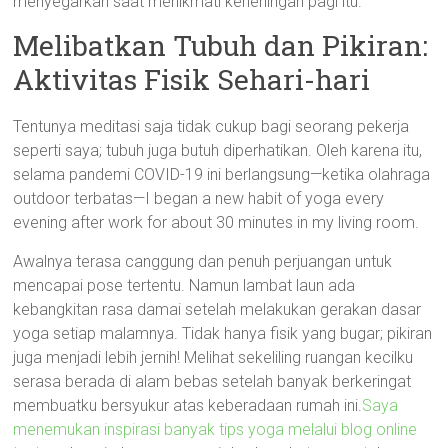
menyegarkan saat menikmati keheningan pagi itu.
Melibatkan Tubuh dan Pikiran:
Aktivitas Fisik Sehari-hari
Tentunya meditasi saja tidak cukup bagi seorang pekerja
seperti saya; tubuh juga butuh diperhatikan. Oleh karena itu,
selama pandemi COVID-19 ini berlangsung—ketika olahraga
outdoor terbatas—I began a new habit of yoga every
evening after work for about 30 minutes in my living room.
Awalnya terasa canggung dan penuh perjuangan untuk
mencapai pose tertentu. Namun lambat laun ada
kebangkitan rasa damai setelah melakukan gerakan dasar
yoga setiap malamnya. Tidak hanya fisik yang bugar; pikiran
juga menjadi lebih jernih! Melihat sekeliling ruangan kecilku
serasa berada di alam bebas setelah banyak berkeringat
membuatku bersyukur atas keberadaan rumah ini.
Saya
menemukan inspirasi banyak tips yoga melalui blog online