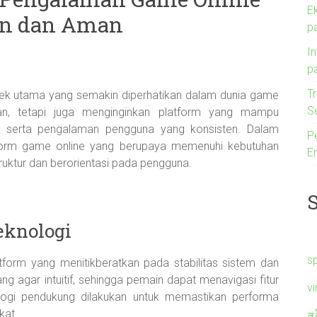
E
n dan Aman
pa
I
p
Tr
k utama yang semakin diperhatikan dalam dunia game
S
ran, tetapi juga menginginkan platform yang mampu
, serta pengalaman pengguna yang konsisten. Dalam
P
tform game online yang berupaya memenuhi kebutuhan
Er
ruktur dan berorientasi pada pengguna.
eknologi
s
orm yang menitikberatkan pada stabilitas sistem dan
g agar intuitif, sehingga pemain dapat menavigasi fitur
v
ologi pendukung dilakukan untuk memastikan performa
kat.
ส