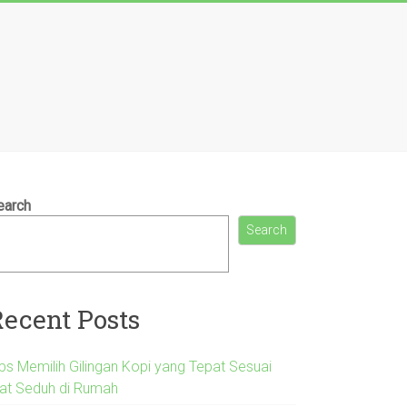
earch
Search
Recent Posts
ips Memilih Gilingan Kopi yang Tepat Sesuai
lat Seduh di Rumah