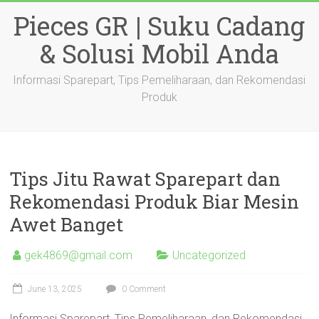
Skip
Pieces GR | Suku Cadang
to
content
& Solusi Mobil Anda
Informasi Sparepart, Tips Pemeliharaan, dan Rekomendasi
Produk
Tips Jitu Rawat Sparepart dan
Rekomendasi Produk Biar Mesin
Awet Banget
gek4869@gmail.com
Uncategorized
June 13, 2025
0 Comment
Informasi Sparepart, Tips Pemeliharaan, dan Rekomendasi