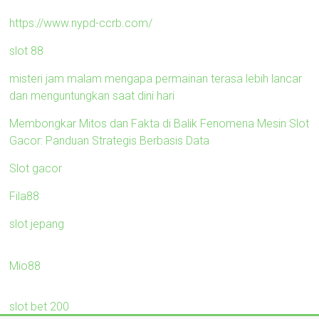
https://www.nypd-ccrb.com/
slot 88
misteri jam malam mengapa permainan terasa lebih lancar
dan menguntungkan saat dini hari
Membongkar Mitos dan Fakta di Balik Fenomena Mesin Slot
Gacor: Panduan Strategis Berbasis Data
Slot gacor
Fila88
slot jepang
Mio88
slot bet 200