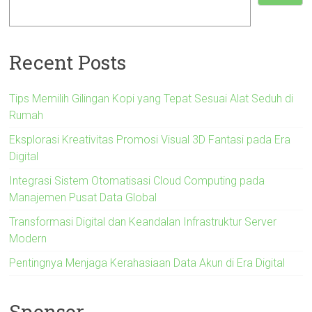
Recent Posts
Tips Memilih Gilingan Kopi yang Tepat Sesuai Alat Seduh di
Rumah
Eksplorasi Kreativitas Promosi Visual 3D Fantasi pada Era
Digital
Integrasi Sistem Otomatisasi Cloud Computing pada
Manajemen Pusat Data Global
Transformasi Digital dan Keandalan Infrastruktur Server
Modern
Pentingnya Menjaga Kerahasiaan Data Akun di Era Digital
Sponsor