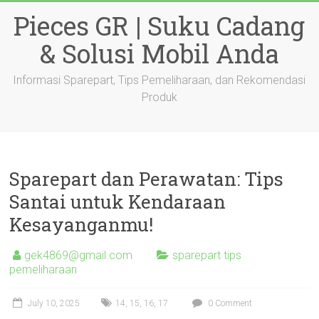
Skip
Pieces GR | Suku Cadang
to
content
& Solusi Mobil Anda
Informasi Sparepart, Tips Pemeliharaan, dan Rekomendasi
Produk
Sparepart dan Perawatan: Tips
Santai untuk Kendaraan
Kesayanganmu!
gek4869@gmail.com
sparepart tips
pemeliharaan
July 10, 2025
14
,
15
,
16
,
17
0 Comment