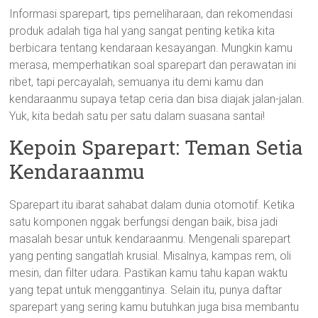
Informasi sparepart, tips pemeliharaan, dan rekomendasi
produk adalah tiga hal yang sangat penting ketika kita
berbicara tentang kendaraan kesayangan. Mungkin kamu
merasa, memperhatikan soal sparepart dan perawatan ini
ribet, tapi percayalah, semuanya itu demi kamu dan
kendaraanmu supaya tetap ceria dan bisa diajak jalan-jalan.
Yuk, kita bedah satu per satu dalam suasana santai!
Kepoin Sparepart: Teman Setia
Kendaraanmu
Sparepart itu ibarat sahabat dalam dunia otomotif. Ketika
satu komponen nggak berfungsi dengan baik, bisa jadi
masalah besar untuk kendaraanmu. Mengenali sparepart
yang penting sangatlah krusial. Misalnya, kampas rem, oli
mesin, dan filter udara. Pastikan kamu tahu kapan waktu
yang tepat untuk menggantinya. Selain itu, punya daftar
sparepart yang sering kamu butuhkan juga bisa membantu