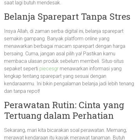
saat lagi butuh mendesak.
Belanja Sparepart Tanpa Stres
Insya Allah, di zaman serba digital ini, belanja sparepart
semakin gampang. Banyak platform online yang
menawarkan berbagai macam sparepart dengan harga
bersaing. Cuma, jangan asal pilih ya! Pastikan kamu
membaca ulasan produk sebelum membeli. Situs-situs
sepaket seperti
piecesgr
menawarkan informasi yang
lengkap tentang sparepart yang sesuai dengan
kendaraanmu. Ini bikin pengalaman belanja jadi lebih tenang
dan tanpa repot!
Perawatan Rutin: Cinta yang
Tertuang dalam Perhatian
Sekarang, mari kita bicarakan soal perawatan. Memang,
merawat kendaraan itu kayak merawat tanaman. Butuh