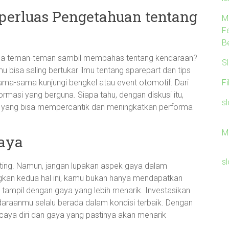
erluas Pengetahuan tentang
M
F
B
a teman-teman sambil membahas tentang kendaraan?
S
mu bisa saling bertukar ilmu tentang sparepart dan tips
F
ma-sama kunjungi bengkel atau event otomotif. Dari
rmasi yang berguna. Siapa tahu, dengan diskusi itu,
s
u yang bisa mempercantik dan meningkatkan performa
M
Gaya
s
enting. Namun, jangan lupakan aspek gaya dalam
an kedua hal ini, kamu bukan hanya mendapatkan
a tampil dengan gaya yang lebih menarik. Investasikan
araanmu selalu berada dalam kondisi terbaik. Dengan
rcaya diri dan gaya yang pastinya akan menarik