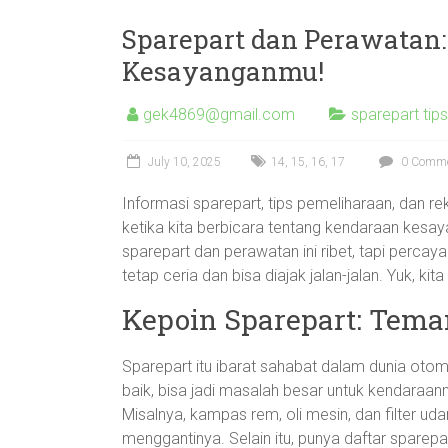
Sparepart dan Perawatan:
Kesayanganmu!
gek4869@gmail.com
sparepart tip
July 10, 2025
14
,
15
,
16
,
17
0 Comm
Informasi sparepart, tips pemeliharaan, dan r
ketika kita berbicara tentang kendaraan kes
sparepart dan perawatan ini ribet, tapi perc
tetap ceria dan bisa diajak jalan-jalan. Yuk, k
Kepoin Sparepart: Tem
Sparepart itu ibarat sahabat dalam dunia oto
baik, bisa jadi masalah besar untuk kendaraan
Misalnya, kampas rem, oli mesin, dan filter u
menggantinya. Selain itu, punya daftar spare