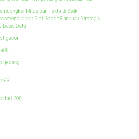
embongkar Mitos dan Fakta di Balik
enomena Mesin Slot Gacor: Panduan Strategis
erbasis Data
lot gacor
ila88
lot jepang
io88
lot bet 200