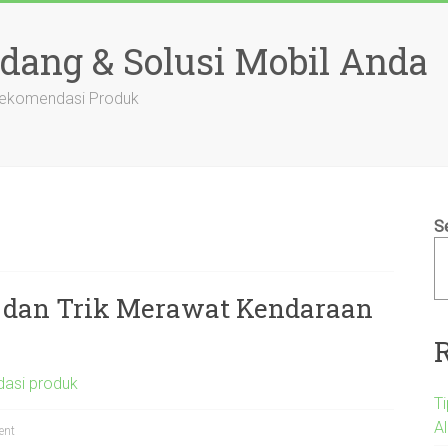
adang & Solusi Mobil Anda
 Rekomendasi Produk
S
s dan Trik Merawat Kendaraan
asi produk
T
A
ent