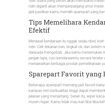
filter udara yang bersih akan membantu mesin 
rutin diganti akan memperpanjang umur mesin. 
jadi pastikan kamu memilih sparepart yang berk
Tips Memelihara Kenda
Efektif
Merawat kendaraan itu nggak selalu ribet, kok
rutin. Cek tekanan ban, tingkat oli, dan siste
daripada mengobati. Jika kamu menemukan mas
jangan lupa, cuci kendaraanmu secara teratur 
menawarkan berbagai produk pemeliharaan y
Sparepart Favorit yang
Beberapa sparepart memang jadi favorit banya
kampas rem berkualitas tinggi dapat memberi
jalanan yang menantang. Selain itu, wiper kaca
musim hujan. Kamu tidak mau kan tiba-tiba k