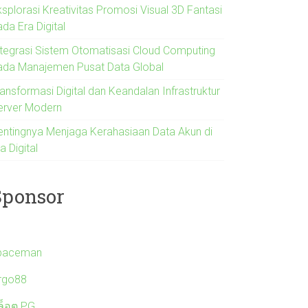
ksplorasi Kreativitas Promosi Visual 3D Fantasi
da Era Digital
ntegrasi Sistem Otomatisasi Cloud Computing
ada Manajemen Pusat Data Global
ansformasi Digital dan Keandalan Infrastruktur
erver Modern
entingnya Menjaga Kerahasiaan Data Akun di
a Digital
Sponsor
paceman
irgo88
ล็อต PG