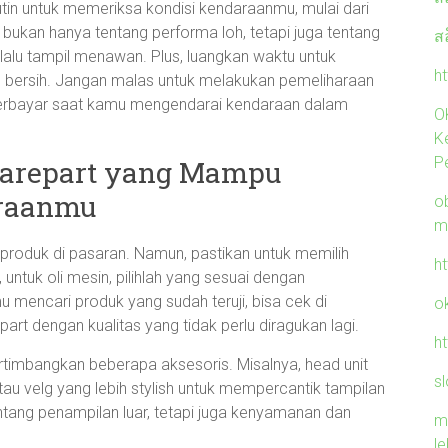
tin untuk memeriksa kondisi kendaraanmu, mulai dari
 bukan hanya tentang performa loh, tetapi juga tentang
ส
lalu tampil menawan. Plus, luangkan waktu untuk
ht
 bersih. Jangan malas untuk melakukan pemeliharaan
terbayar saat kamu mengendarai kendaraan dalam
O
K
P
parepart yang Mampu
raanmu
ob
m
 produk di pasaran. Namun, pastikan untuk memilih
h
untuk oli mesin, pilihlah yang sesuai dengan
mencari produk yang sudah teruji, bisa cek di
o
t dengan kualitas yang tidak perlu diragukan lagi.
h
imbangkan beberapa aksesoris. Misalnya, head unit
sl
tau velg yang lebih stylish untuk mempercantik tampilan
ntang penampilan luar, tetapi juga kenyamanan dan
m
l