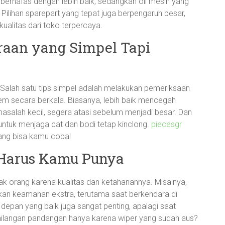
bernafas dengan lebih baik, sedangkan oli mesin yang
Pilihan sparepart yang tepat juga berpengaruh besar,
ualitas dari toko terpercaya.
raan yang Simpel Tapi
! Salah satu tips simpel adalah melakukan pemeriksaan
m rem secara berkala. Biasanya, lebih baik mencegah
alah kecil, segera atasi sebelum menjadi besar. Dan
untuk menjaga cat dan bodi tetap kinclong.
piecesgr
ang bisa kamu coba!
 Harus Kamu Punya
k orang karena kualitas dan ketahanannya. Misalnya,
kan keamanan ekstra, terutama saat berkendara di
 depan yang baik juga sangat penting, apalagi saat
ehilangan pandangan hanya karena wiper yang sudah aus?