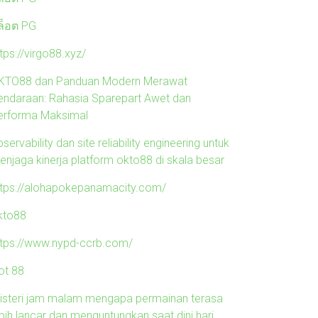
ล็อต PG
tps://virgo88.xyz/
KTO88 dan Panduan Modern Merawat
endaraan: Rahasia Sparepart Awet dan
erforma Maksimal
servability dan site reliability engineering untuk
enjaga kinerja platform okto88 di skala besar
ttps://alohapokepanamacity.com/
kto88
ttps://www.nypd-ccrb.com/
ot 88
isteri jam malam mengapa permainan terasa
ebih lancar dan menguntungkan saat dini hari