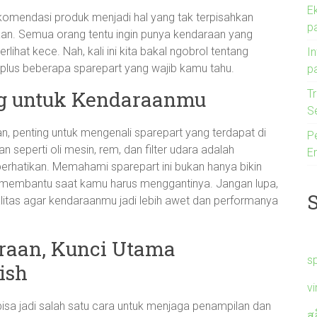
E
ekomendasi produk menjadi hal yang tak terpisahkan
pa
aan. Semua orang tentu ingin punya kendaraan yang
rlihat kece. Nah, kali ini kita bakal ngobrol tentang
I
lus beberapa sparepart yang wajib kamu tahu.
p
ng untuk Kendaraanmu
Tr
S
 penting untuk mengenali sparepart yang terdapat di
P
seperti oli mesin, rem, dan filter udara adalah
Er
rhatikan. Memahami sparepart ini bukan hanya bikin
a membantu saat kamu harus menggantinya. Jangan lupa,
alitas agar kendaraanmu jadi lebih awet dan performanya
raan, Kunci Utama
s
ish
v
isa jadi salah satu cara untuk menjaga penampilan dan
ส