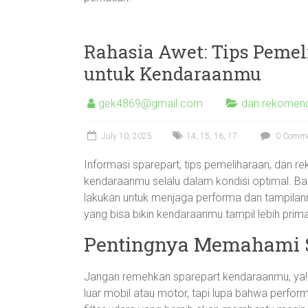
Rahasia Awet: Tips Pemel
untuk Kendaraanmu
gek4869@gmail.com
dan rekomend
July 10, 2025
14
,
15
,
16
,
17
0 Comm
Informasi sparepart, tips pemeliharaan, dan r
kendaraanmu selalu dalam kondisi optimal. Ba
lakukan untuk menjaga performa dan tampilann
yang bisa bikin kendaraanmu tampil lebih prima
Pentingnya Memahami 
Jangan remehkan sparepart kendaraanmu, ya
luar mobil atau motor, tapi lupa bahwa perfo