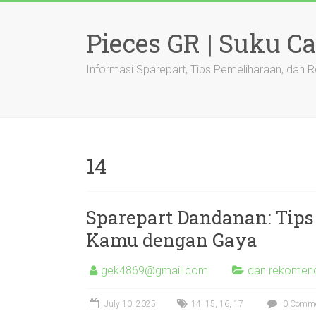
Skip
to
Pieces GR | Suku C
content
Informasi Sparepart, Tips Pemeliharaan, dan
14
Sparepart Dandanan: Tip
Kamu dengan Gaya
gek4869@gmail.com
dan rekomend
July 10, 2025
14
,
15
,
16
,
17
0 Comm